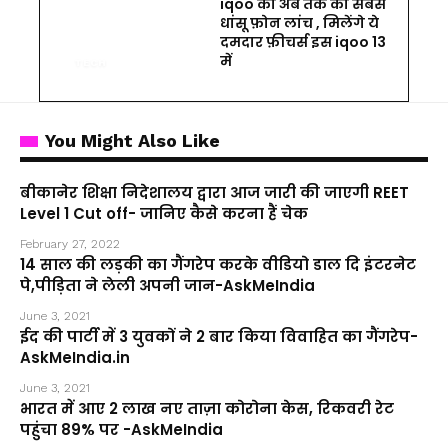
iqoo का अब तक का सबसे
धांसू फ़ोन लांच , मिलेंगे ये
दमदार फ़ीचर्स इस iqoo 13
में
TECH
You Might Also Like
बीकानेर शिक्षा निदेशालय द्वारा आज जारी की जाएगी REET
Level 1 Cut off- जानिए कैसे करना हैं चेक
February 27, 2022
14 साल की लड़की का गैंगरेप करके वीडियो डाल दि इंटरनेट
पे,पीड़िता ने लेली अपनी जान-AskMeIndia
June 3, 2021
ईद की पार्टी में 3 युवकों ने 2 बार किया विवाहित का गैंगरेप-
AskMeIndia.in
June 3, 2021
भारत में आए 2 लाख नए ताज़ा कोरोना केस, रिकवरी रेट
पहुंचा 89% पर -AskMeIndia