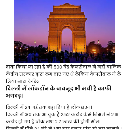
दावा किया जा रहा है की ५०० बेड केजरीवाल ने नही बालिक
केंद्रीय सरकार द्वारा लग वाए गए थे लेकिन केजरीवाल ने ले
लिया सारा क्रेडिट।
दिल्ली में लॉकडॉन के बावजूद भी मची है काफी
भगदड़।
दिल्ली में २४ मई तक बड़ा दिया है लॉकडाउन।
दिल्ली में अब तक आ चुके है २.५२ करोड़ केसे जिसमे से २.१६
करोड़ हो गए है ठीक तथा २.७ लाख की होगी मौत।
दिल्ली में पीछे २४ घंटे में आए चार हजार पांच सो नए मामले ।