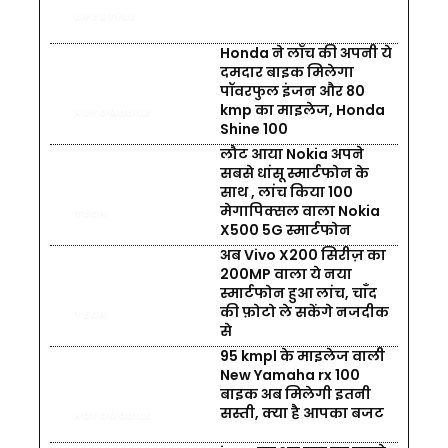
LIFESTYLE
Honda ने लॉंच की अपनी ये
दमदार बाइक मिलेगा
पॉवरफुल इंजन और 80
kmp का माइलेज, Honda
AUTOMOBILE
Shine 100
लौट आया Nokia अपने
सबसे धांसू स्मार्टफोन के
साथ , लांच किया 100
मेगापिक्सल वाला Nokia
TECH
X500 5G स्मार्टफोन
अब Vivo X200 सिरीज़ का
200MP वाला ये नया
स्मार्टफोन हुआ लांच, चाँद
की फ़ोटो ले सकेंगे नजदीक
TECH
से
95 kmpl के माइलेज वाली
New Yamaha rx 100
बाइक अब मिलेगी इतनी
सस्ती, क्या है आपका बजट
AUTOMOBILE