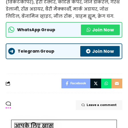
(विकेटकीपर), हैरी टेक्टर, कर्टिस कैंपर, जॉर्ज डॉकरेल, गैरेथ
डेलानी, रॉस अडायर, बैरी मैक्कार्थी, मार्क अडायर, जोश
लिटिल, ​​बेंजामिन व्हाइट, नील रॉक , ग्राहम ह्यूम, क्रेग यंग.
Join Now
WhatsApp Group
Join Now
Telegram Group
Facebook
Leave a comment
आपके लिए खास