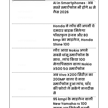
AI in Smartphones : अब
सस्ते स्मार्टफोन भी होंगे AI से
लैस 2026
INTERNET
LIFESTYLE
Honda ने लॉंच की अपनी ये
दमदार बाइक मिलेगा
पॉवरफुल इंजन और 80
kmp का माइलेज, Honda
AUTOMOBILE
Shine 100
लौट आया Nokia अपने
सबसे धांसू स्मार्टफोन के
साथ , लांच किया 100
मेगापिक्सल वाला Nokia
TECH
X500 5G स्मार्टफोन
अब Vivo X200 सिरीज़ का
200MP वाला ये नया
स्मार्टफोन हुआ लांच, चाँद
की फ़ोटो ले सकेंगे नजदीक
TECH
से
95 kmpl के माइलेज वाली
New Yamaha rx 100