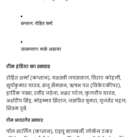
कप्तान: रोहित शर्मा
उपकप्तान: मार्क अडायर
टीम इंडिया का स्क्वाड
रोहित शर्मा (कप्तान), यशस्वी जयसवाल, विराट कोहली,
सूर्यकुमार यादव, संजू सैमसन, ऋषभ पंत (विकेटकीपर),
हार्दिक पंड्या, रवींद्र जड़ेजा, अक्षर पटेल, कुलदीप यादव,
अर्शदीप सिंह, मोहम्मद सिराज, जसप्रित बुमरा, युजवेंद्र चहल,
शिवम दुबे.
टीम आयरलैंड स्क्वाड:
पॉल स्टर्लिंग (कप्तान), एंड्रयू बालबर्नी, लोर्कन टकर