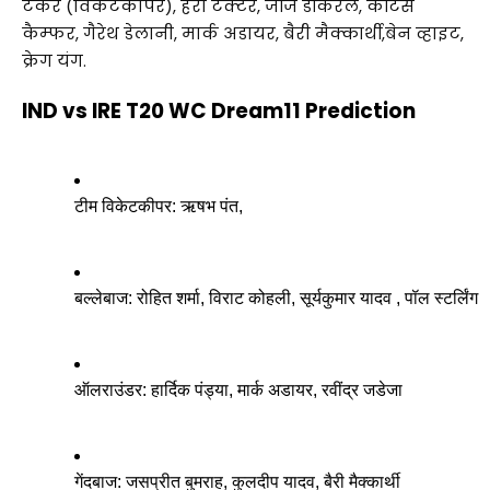
टकर (विकेटकीपर), हैरी टेक्टर, जॉर्ज डॉकरेल, कर्टिस
कैम्फर, गैरेथ डेलानी, मार्क अडायर, बैरी मैक्कार्थी,​​बेन व्हाइट,
क्रेग यंग.
IND vs IRE T20 WC Dream11 Prediction
टीम विकेटकीपर: ऋषभ पंत,
बल्लेबाज: रोहित शर्मा, विराट कोहली, सूर्यकुमार यादव , पॉल स्टर्लिंग
ऑलराउंडर: हार्दिक पंड्या, मार्क अडायर, रवींद्र जडेजा 
गेंदबाज: जसप्रीत बुमराह, कुलदीप यादव, बैरी मैक्कार्थी 