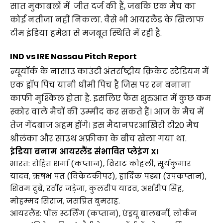
सात मुकाबलों में  जीत दर्ज की हैं, जबकि एक मैच का 
कोई नतीजा नहीं निकला. वैसे भी आयरलैंड के खिलाफ 
टीम इंडिया हमेशा से मजबूत स्थिति में रही है.
IND vs IRE Nassau Pitch Report
न्यूयॉर्क के नासाउ काउंटी अंतर्राष्ट्रीय क्रिकेट स्टेडियम में 
एक ड्रॉप पिच यानी धीमी पिच है जिस पर रन बनाना 
काफी मुश्किल होता है. इसलिए फैंस शुरुआत में कुछ कम 
स्कोर वाले मैचों की उम्मीद कर सकते हैं। आज के मैच में 
तेज गेंदबाज अहम होंगे। इस मैदानपरआखिरी टी20 मैच 
श्रीलंका और साउथ अफ्रीका के बीच खेला गया था.
इंडिया बनाम आयरलैंड संभावित प्लेइंग XI 
भारत: रोहित शर्मा (कप्तान), विराट कोहली, सूर्यकुमार
यादव, ऋषभ पंत (विकेटकीपर), हार्दिक पंड्या (उपकप्तान),
शिवम दुबे, रवींद्र जड़ेजा, कुलदीप यादव, अर्शदीप सिंह,
मोहम्मद सिराज, जसप्रित बुमराह.
आयरलैंड: पॉल स्टर्लिंग (कप्तान), एंड्रयू बालबर्नी, लोर्कन