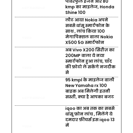
पॉवरफुल इंजन और 80
kmp का माइलेज, Honda
AUTOMOBILE
Shine 100
लौट आया Nokia अपने
सबसे धांसू स्मार्टफोन के
साथ , लांच किया 100
मेगापिक्सल वाला Nokia
TECH
X500 5G स्मार्टफोन
अब Vivo X200 सिरीज़ का
200MP वाला ये नया
स्मार्टफोन हुआ लांच, चाँद
की फ़ोटो ले सकेंगे नजदीक
TECH
से
95 kmpl के माइलेज वाली
New Yamaha rx 100
बाइक अब मिलेगी इतनी
सस्ती, क्या है आपका बजट
AUTOMOBILE
iqoo का अब तक का सबसे
धांसू फ़ोन लांच , मिलेंगे ये
दमदार फ़ीचर्स इस iqoo 13
में
TECH