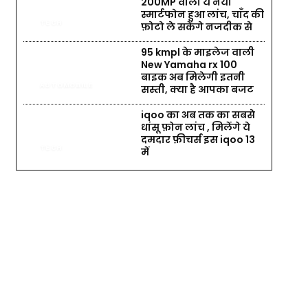
200MP वाला ये नया
स्मार्टफोन हुआ लांच, चाँद की
TECH
फ़ोटो ले सकेंगे नजदीक से
95 kmpl के माइलेज वाली
New Yamaha rx 100
बाइक अब मिलेगी इतनी
AUTOMOBILE
सस्ती, क्या है आपका बजट
iqoo का अब तक का सबसे
धांसू फ़ोन लांच , मिलेंगे ये
दमदार फ़ीचर्स इस iqoo 13
TECH
में