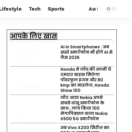
Aa
Lifestyle
Tech
Sports
आपके लिए खास
AI in Smartphones : अब
सस्ते स्मार्टफोन भी होंगे AI से
INTERNET
लैस 2026
LIFESTYLE
Honda ने लॉंच की अपनी ये
दमदार बाइक मिलेगा
पॉवरफुल इंजन और 80
kmp का माइलेज, Honda
AUTOMOBILE
Shine 100
लौट आया Nokia अपने
सबसे धांसू स्मार्टफोन के
साथ , लांच किया 100
मेगापिक्सल वाला Nokia
TECH
X500 5G स्मार्टफोन
अब Vivo X200 सिरीज़ का