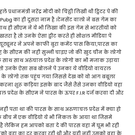
े प्रधानमंत्री नरेंद्र मोदी को चिट्ठी लिखी थी ट्विटर पे की
ubg का ही दूसरा नाम है ।टेनसेंट वालो ने बस गेम का
 ही सीएम ने ये भी लिखा की इस गेम से भारतीयों को
ा है तो उनके ऐसा ट्वीट करते ही सोशल मीडिया पे
ट्यूनर ने अपने काफी बुरा कमेंट पास किया,पारस का
ह के सीएम की नही सुन्नी चाइए जो की खुद चीन के लोगो
ी के साथ साथ अरुंचाल प्रदेश के लोगो का भी मजाक उड़ाया
खते तो उनके ऐसा सब बोलने पे उनका ये वीडियो वायरल
 के लोगो तक पहुंच गया जिससे देख को वो आग बबूला
ैग करना शुरू कड़िया इसके बाद जैसे तैसे उनका वीडियो वहा
प्रदेश के सीएम ने पारस के ऊपर F.I.R दर्ज करवा दी और
ही पता था की पारस के साथ अरुणाचल प्रदेश में क्या हो
योंकि बीच में एक वीडियो ये भी निकल के आया था जिसमे
है लेकिन हम आपको बता दे की पारस वहा में घूम भी रही
नको वहा का टूर करवा रही थी और यही नहीं उसको वहा के