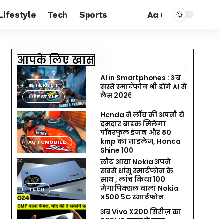
Aa
Lifestyle
Tech
Sports
आपके लिए खास
AI in Smartphones : अब
सस्ते स्मार्टफोन भी होंगे AI से
INTERNET
लैस 2026
LIFESTYLE
Honda ने लॉंच की अपनी ये
दमदार बाइक मिलेगा
पॉवरफुल इंजन और 80
kmp का माइलेज, Honda
AUTOMOBILE
Shine 100
लौट आया Nokia अपने
सबसे धांसू स्मार्टफोन के
साथ , लांच किया 100
मेगापिक्सल वाला Nokia
TECH
X500 5G स्मार्टफोन
अब Vivo X200 सिरीज़ का