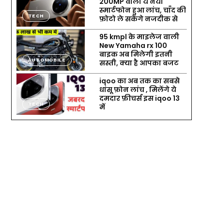
200MP वाला ये नया
स्मार्टफोन हुआ लांच, चाँद की
TECH
फ़ोटो ले सकेंगे नजदीक से
95 kmpl के माइलेज वाली
New Yamaha rx 100
बाइक अब मिलेगी इतनी
AUTOMOBILE
सस्ती, क्या है आपका बजट
iqoo का अब तक का सबसे
धांसू फ़ोन लांच , मिलेंगे ये
दमदार फ़ीचर्स इस iqoo 13
TECH
में