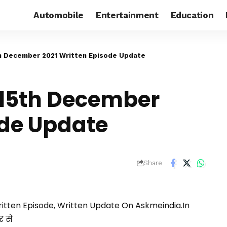
Automobile
Entertainment
Education
h December 2021 Written Episode Update
5th December
ode Update
Share
tten Episode, Written Update On
Askmeindia.in
र से