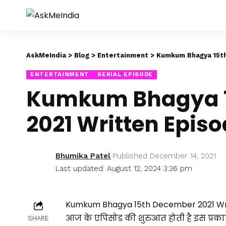
AskMeIndia
>
Blog
>
Entertainment
>
Kumkum Bhagya 15t
ENTERTAINMENT
SERIAL EPISODE
Kumkum Bhagya 1
2021 Written Epis
Bhumika Patel
Published December 14, 2021
Last updated: August 12, 2024 3:36 pm
Kumkum Bhagya 15th December 2021 Wri
आज के एपिसोड की शुरुआत होती है इस प्रका
SHARE