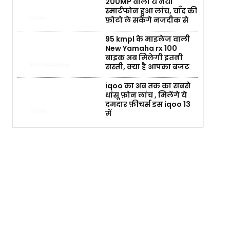
200MP वाला ये नया
स्मार्टफोन हुआ लांच, चाँद की
TECH
फ़ोटो ले सकेंगे नजदीक से
95 kmpl के माइलेज वाली
New Yamaha rx 100
बाइक अब मिलेगी इतनी
AUTOMOBILE
सस्ती, क्या है आपका बजट
iqoo का अब तक का सबसे
धांसू फ़ोन लांच , मिलेंगे ये
दमदार फ़ीचर्स इस iqoo 13
TECH
में