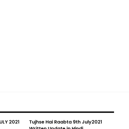
ULY 2021
Tujhse Hai Raabta 9th July2021
Written Update in Hindi