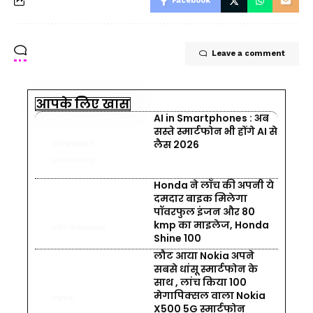
Facebook
Leave a comment
आपके लिए खास
AI in Smartphones : अब
सस्ते स्मार्टफोन भी होंगे AI से
लैस 2026
INTERNET
LIFESTYLE
Honda ने लॉंच की अपनी ये
दमदार बाइक मिलेगा
पॉवरफुल इंजन और 80
kmp का माइलेज, Honda
AUTOMOBILE
Shine 100
लौट आया Nokia अपने
सबसे धांसू स्मार्टफोन के
साथ , लांच किया 100
मेगापिक्सल वाला Nokia
TECH
X500 5G स्मार्टफोन