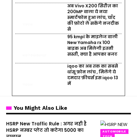
अब Vivo X200 सिरीज़ का
200MP वाला ये नया
स्मार्टफोन हुआ लांच, चाँद
की फ़ोटो ले सकेंगे नजदीक
TECH
से
95 kmpl के माइलेज वाली
New Yamaha rx 100
बाइक अब मिलेगी इतनी
सस्ती, क्या है आपका बजट
AUTOMOBILE
iqoo का अब तक का सबसे
धांसू फ़ोन लांच , मिलेंगे ये
दमदार फ़ीचर्स इस iqoo 13
में
TECH
You Might Also Like
HSRP New Traffic Rule : अगर नही है
HSRP नम्बर प्लेट तो कटेगा 5000 का
AUTOMOBILE
चालान
TECH