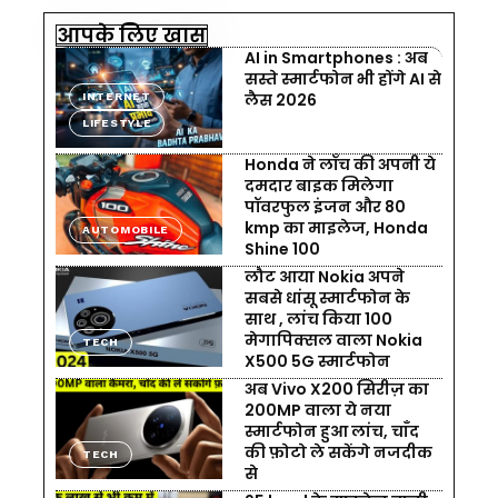
आपके लिए खास
AI in Smartphones : अब
सस्ते स्मार्टफोन भी होंगे AI से
लैस 2026
INTERNET
LIFESTYLE
Honda ने लॉंच की अपनी ये
दमदार बाइक मिलेगा
पॉवरफुल इंजन और 80
kmp का माइलेज, Honda
AUTOMOBILE
Shine 100
लौट आया Nokia अपने
सबसे धांसू स्मार्टफोन के
साथ , लांच किया 100
मेगापिक्सल वाला Nokia
TECH
X500 5G स्मार्टफोन
अब Vivo X200 सिरीज़ का
200MP वाला ये नया
स्मार्टफोन हुआ लांच, चाँद
की फ़ोटो ले सकेंगे नजदीक
TECH
से