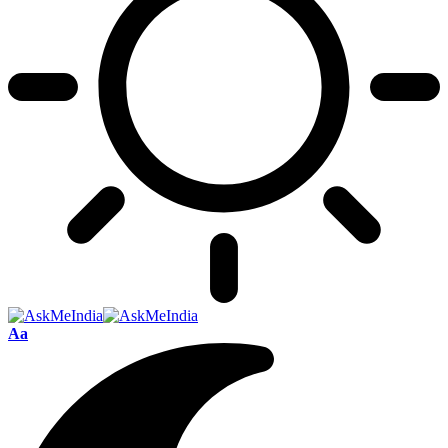
Font
Aa
Resizer