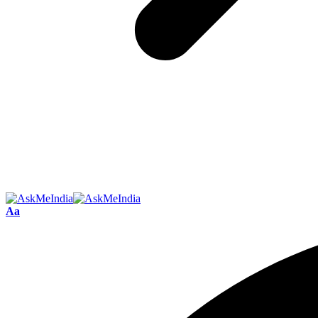
Font
Aa
Resizer